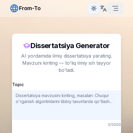
From-To
Toggle theme
Dissertatsiya Generator
AI yordamida ilmiy dissertatsiya yarating.
Mavzuni kiriting — to'liq ilmiy ish tayyor
bo'ladi.
Topic
0
/2000